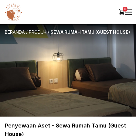
0
BERANDA
/
PRODUK
/
SEWA RUMAH TAMU (GUEST HOUSE)
Penyewaan Aset - Sewa Rumah Tamu (Guest
House)