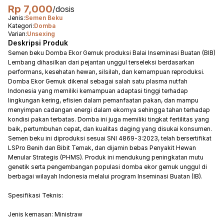
Rp 7,000
/dosis
Jenis:
Semen Beku
Kategori:
Domba
Varian:
Unsexing
Deskripsi Produk
Semen beku Domba Ekor Gemuk produksi Balai Inseminasi Buatan (BIB)
Lembang dihasilkan dari pejantan unggul terseleksi berdasarkan
performans, kesehatan hewan, silsilah, dan kemampuan reproduksi.
Domba Ekor Gemuk dikenal sebagai salah satu plasma nutfah
Indonesia yang memiliki kemampuan adaptasi tinggi terhadap
lingkungan kering, efisien dalam pemanfaatan pakan, dan mampu
menyimpan cadangan energi dalam ekornya sehingga tahan terhadap
kondisi pakan terbatas. Domba ini juga memiliki tingkat fertilitas yang
baik, pertumbuhan cepat, dan kualitas daging yang disukai konsumen.
Semen beku ini diproduksi sesuai SNI 4869-3:2023, telah bersertifikat
LSPro Benih dan Bibit Ternak, dan dijamin bebas Penyakit Hewan
Menular Strategis (PHMS). Produk ini mendukung peningkatan mutu
genetik serta pengembangan populasi domba ekor gemuk unggul di
berbagai wilayah Indonesia melalui program Inseminasi Buatan (IB).
Spesifikasi Teknis:
Jenis kemasan: Ministraw