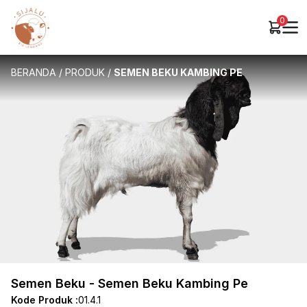
0
BERANDA
/
PRODUK
/
SEMEN BEKU KAMBING PE
Semen Beku - Semen Beku Kambing Pe
Kode Produk :
01.4.1