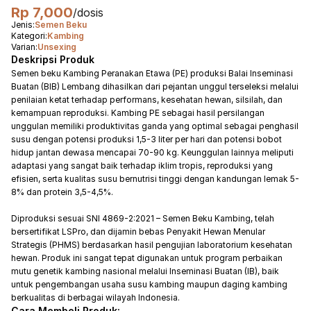
Rp 7,000
/dosis
Jenis:
Semen Beku
Kategori:
Kambing
Varian:
Unsexing
Deskripsi Produk
Semen beku Kambing Peranakan Etawa (PE) produksi Balai Inseminasi
Buatan (BIB) Lembang dihasilkan dari pejantan unggul terseleksi melalui
penilaian ketat terhadap performans, kesehatan hewan, silsilah, dan
kemampuan reproduksi. Kambing PE sebagai hasil persilangan
unggulan memiliki produktivitas ganda yang optimal sebagai penghasil
susu dengan potensi produksi 1,5-3 liter per hari dan potensi bobot
hidup jantan dewasa mencapai 70-90 kg. Keunggulan lainnya meliputi
adaptasi yang sangat baik terhadap iklim tropis, reproduksi yang
efisien, serta kualitas susu bernutrisi tinggi dengan kandungan lemak 5-
8% dan protein 3,5-4,5%.
Diproduksi sesuai SNI 4869-2:2021 – Semen Beku Kambing, telah
bersertifikat LSPro, dan dijamin bebas Penyakit Hewan Menular
Strategis (PHMS) berdasarkan hasil pengujian laboratorium kesehatan
hewan. Produk ini sangat tepat digunakan untuk program perbaikan
mutu genetik kambing nasional melalui Inseminasi Buatan (IB), baik
untuk pengembangan usaha susu kambing maupun daging kambing
berkualitas di berbagai wilayah Indonesia.
Cara Membeli Produk: