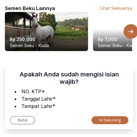
Semen Beku Lainnya
Lihat Semuanya
Rp 250,000
Rp 7,000
Semen Beku - Kuda
Semen Beku - Kamb
Apakah Anda sudah menambahkan
Apakah Anda sudah mengisi isian
alamat pengiriman?
wajib?
Alamat yang lengkap membantu Kami memastikan pesanan
NO. KTP*
Anda sampai tepat waktu dan tanpa kesalahan.
Tanggal Lahir*
Tempat Lahir*
Batal
Tambah Alamat
Batal
Isi Sekarang